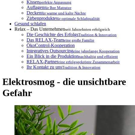
Kissen
perfekte Anpassung
Auflagen
für Ihre Matratze
Decken
für warme und kalte Nächte
Zirbenprodukte
für optimale Schlafqualität
Gesund schlafen
Relax – Das Unternehmen
seit Jahrzehnten erfolgreich
Die Geschichte des Erfolgs
Tradition & Innovation
Das RELAX-Team
eine große Familie
ÖkoControl-Kooperation
Integratives Outsourcing
eine jahrelange Kooperation
Ein Blick in die Produktion
nachhaltig und effizient
RELAX-Partner
eine erfolgsgekrönte Zusammenarbeit
Ihr Kontakt zu uns
Tradition & Innovation
Elektrosmog - die unsichtbare
Gefahr