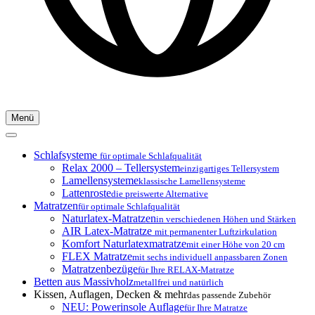
Menü
Schlafsysteme
für optimale Schlafqualität
Relax 2000 – Tellersystem
einzigartiges Tellersystem
Lamellensysteme
klassische Lamellensysteme
Lattenroste
die preiswerte Alternative
Matratzen
für optimale Schlafqualität
Naturlatex-Matratzen
in verschiedenen Höhen und Stärken
AIR Latex-Matratze
mit permanenter Luftzirkulation
Komfort Naturlatexmatratze
mit einer Höhe von 20 cm
FLEX Matratze
mit sechs individuell anpassbaren Zonen
Matratzenbezüge
für Ihre RELAX-Matratze
Betten aus Massivholz
metallfrei und natürlich
Kissen, Auflagen, Decken & mehr
das passende Zubehör
NEU: Powerinsole Auflage
für Ihre Matratze