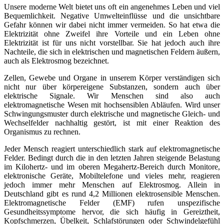
Unsere moderne Welt bietet uns oft ein angenehmes Leben und viel
Bequemlichkeit. Negative Umwelteinflüsse und die unsichtbare
Gefahr können wir dabei nicht immer vermeiden. So hat etwa die
Elektrizität ohne Zweifel ihre Vorteile und ein Leben ohne
Elektrizität ist für uns nicht vorstellbar. Sie hat jedoch auch ihre
Nachteile, die sich in elektrischen und magnetischen Feldern äußern,
auch als Elektrosmog bezeichnet.
Zellen, Gewebe und Organe in unserem Körper verständigen sich
nicht nur über körpereigene Substanzen, sondern auch über
elektrische Signale. Wir Menschen sind also auch
elektromagnetische Wesen mit hochsensiblen Abläufen. Wird unser
Schwingungsmuster durch elektrische und magnetische Gleich- und
Wechselfelder nachhaltig gestört, ist mit einer Reaktion des
Organismus zu rechnen.
Jeder Mensch reagiert unterschiedlich stark auf elektromagnetische
Felder. Bedingt durch die in den letzten Jahren steigende Belastung
im Kilohertz- und im oberen Megahertz-Bereich durch Monitore,
elektronische Geräte, Mobiltelefone und vieles mehr, reagieren
jedoch immer mehr Menschen auf Elektrosmog. Allein in
Deutschland gibt es rund 4,2 Millionen elektrosensible Menschen.
Elektromagnetische Felder (EMF) rufen unspezifische
Gesundheitssymptome hervor, die sich häufig in Gereiztheit,
Kopfschmerzen, Übelkeit, Schlafstörungen oder Schwindelgefühl