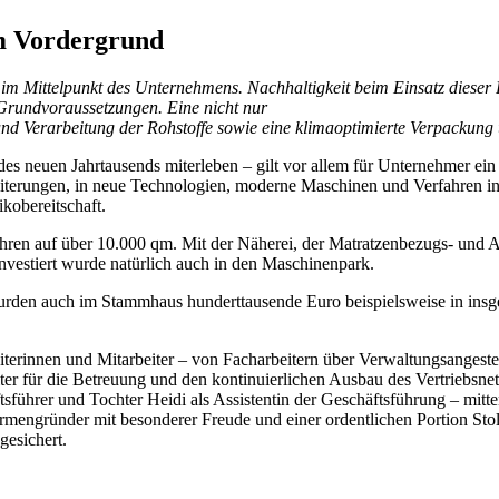
im Vordergrund
r im Mittelpunkt des Unternehmens. Nachhaltigkeit beim Einsatz dieser 
 Grundvoraussetzungen. Eine nicht nur
g und Verarbeitung der Rohstoffe sowie eine klimaoptimierte Verpacku
 des neuen Jahrtausends miterleben – gilt vor allem für Unternehmer ein 
erweiterungen, in neue Technologien, moderne Maschinen und Verfahren i
sikobereitschaft.
ahren auf über 10.000 qm. Mit der Näherei, der Matratzenbezugs- und
nvestiert wurde natürlich auch in den Maschinenpark.
urden auch im Stammhaus hunderttausende Euro beispielsweise in insg
iterinnen und Mitarbeiter – von Facharbeitern über Verwaltungsanges
ter für die Betreuung und den kontinuierlichen Ausbau des Vertriebsne
sführer und Tochter Heidi als Assistentin der Geschäftsführung – mitt
irmengründer mit besonderer Freude und einer ordentlichen Portion Stol
gesichert.