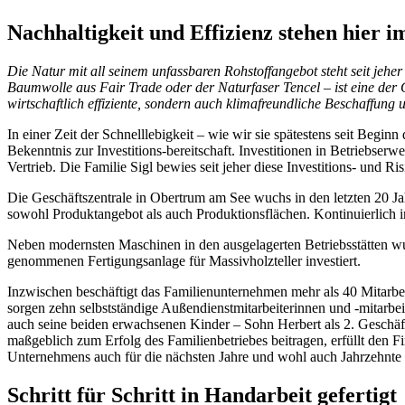
Nachhaltigkeit und Effizienz stehen hier 
Die Natur mit all seinem unfassbaren Rohstoffangebot steht seit jehe
Baumwolle aus Fair Trade oder der Naturfaser Tencel – ist eine der
wirtschaftlich effiziente, sondern auch klimafreundliche Beschaffun
In einer Zeit der Schnelllebigkeit – wie wir sie spätestens seit Beginn
Bekenntnis zur Investitions-bereitschaft. Investitionen in Betriebs
Vertrieb. Die Familie Sigl bewies seit jeher diese Investitions- und Ri
Die Geschäftszentrale in Obertrum am See wuchs in den letzten 20 J
sowohl Produktangebot als auch Produktionsflächen. Kontinuierlich i
Neben modernsten Maschinen in den ausgelagerten Betriebsstätten w
genommenen Fertigungsanlage für Massivholzteller investiert.
Inzwischen beschäftigt das Familienunternehmen mehr als 40 Mitarbe
sorgen zehn selbstständige Außendienstmitarbeiterinnen und -mitarbei
auch seine beiden erwachsenen Kinder – Sohn Herbert als 2. Geschäft
maßgeblich zum Erfolg des Familienbetriebes beitragen, erfüllt den F
Unternehmens auch für die nächsten Jahre und wohl auch Jahrzehnte 
Schritt für Schritt in Handarbeit gefertigt