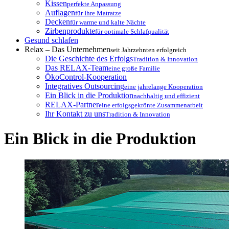
Kissen
perfekte Anpassung
Auflagen
für Ihre Matratze
Decken
für warme und kalte Nächte
Zirbenprodukte
für optimale Schlafqualität
Gesund schlafen
Relax – Das Unternehmen
seit Jahrzehnten erfolgreich
Die Geschichte des Erfolgs
Tradition & Innovation
Das RELAX-Team
eine große Familie
ÖkoControl-Kooperation
Integratives Outsourcing
eine jahrelange Kooperation
Ein Blick in die Produktion
nachhaltig und effizient
RELAX-Partner
eine erfolgsgekrönte Zusammenarbeit
Ihr Kontakt zu uns
Tradition & Innovation
Ein Blick in die Produktion