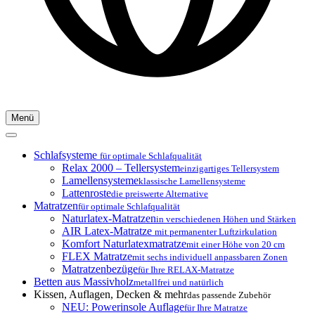
Menü
Schlafsysteme
für optimale Schlafqualität
Relax 2000 – Tellersystem
einzigartiges Tellersystem
Lamellensysteme
klassische Lamellensysteme
Lattenroste
die preiswerte Alternative
Matratzen
für optimale Schlafqualität
Naturlatex-Matratzen
in verschiedenen Höhen und Stärken
AIR Latex-Matratze
mit permanenter Luftzirkulation
Komfort Naturlatexmatratze
mit einer Höhe von 20 cm
FLEX Matratze
mit sechs individuell anpassbaren Zonen
Matratzenbezüge
für Ihre RELAX-Matratze
Betten aus Massivholz
metallfrei und natürlich
Kissen, Auflagen, Decken & mehr
das passende Zubehör
NEU: Powerinsole Auflage
für Ihre Matratze