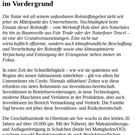
im Vordergrund
Die Natur mit all seinem unfassbaren Rohstoffangebot steht seit
jeher im Mittelpunkt des Unternehmens. Nachhaltigkeit beim
Einsatz dieser Rohstoffe – vom Werkstoff Holz über den Naturlatex
bis hin zu Baumwolle aus Fair Trade oder der Naturfaser Tencel –
ist eine der Grundvoraussetzungen. Eine nicht nur
wirtschaftlich effiziente, sondern auch klimafreundliche Beschaffung
und Verarbeitung der Rohstoffe sowie eine klimaoptimierte
Verpackung und Entsorgung der Erzeugnisse stehen immer im
Fokus.
In einer Zeit der Schnelllebigkeit – wie wir sie spätestens seit
Beginn des neuen Jahrtausends miterleben – gilt vor allem für
Unternehmer ein Credo: Niemals stillstehen! Zeiten wie diese
erfordern ein stetes Bekenntnis zur Investitions-bereitschaft.
Investitionen in Betriebserweiterungen, in neue Technologien,
moderne Maschinen und Verfahren in der Produktion, aber auch
Investitionen im Bereich Vermarktung und Vertrieb. Die Familie
Sigl bewies seit jeher diese Investitions- und Risikobereitschaft.
Die Geschäftszentrale in Obertrum am See wuchs in den letzten 20
Jahren auf über 10.000 qm. Mit der Näherei, der Matratzenbezugs-
und Auflagenfertigung in Schalchen (beide bei Mattighofen/OÖ)
wuchsen sowohl Produktangebot als auch Produktionsflächen.