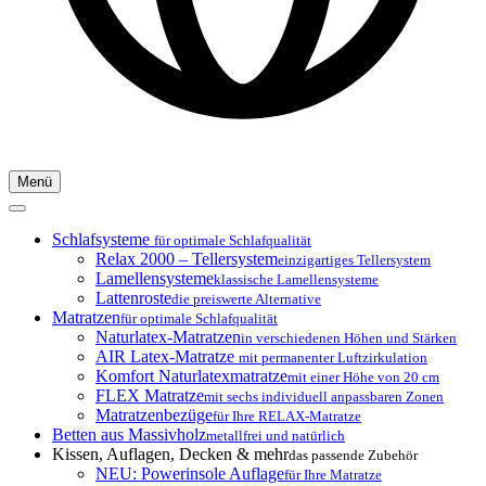
Menü
Schlafsysteme
für optimale Schlafqualität
Relax 2000 – Tellersystem
einzigartiges Tellersystem
Lamellensysteme
klassische Lamellensysteme
Lattenroste
die preiswerte Alternative
Matratzen
für optimale Schlafqualität
Naturlatex-Matratzen
in verschiedenen Höhen und Stärken
AIR Latex-Matratze
mit permanenter Luftzirkulation
Komfort Naturlatexmatratze
mit einer Höhe von 20 cm
FLEX Matratze
mit sechs individuell anpassbaren Zonen
Matratzenbezüge
für Ihre RELAX-Matratze
Betten aus Massivholz
metallfrei und natürlich
Kissen, Auflagen, Decken & mehr
das passende Zubehör
NEU: Powerinsole Auflage
für Ihre Matratze