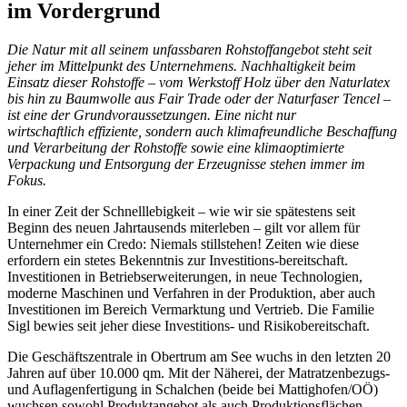
im Vordergrund
Die Natur mit all seinem unfassbaren Rohstoffangebot steht seit
jeher im Mittelpunkt des Unternehmens. Nachhaltigkeit beim
Einsatz dieser Rohstoffe – vom Werkstoff Holz über den Naturlatex
bis hin zu Baumwolle aus Fair Trade oder der Naturfaser Tencel –
ist eine der Grundvoraussetzungen. Eine nicht nur
wirtschaftlich effiziente, sondern auch klimafreundliche Beschaffung
und Verarbeitung der Rohstoffe sowie eine klimaoptimierte
Verpackung und Entsorgung der Erzeugnisse stehen immer im
Fokus.
In einer Zeit der Schnelllebigkeit – wie wir sie spätestens seit
Beginn des neuen Jahrtausends miterleben – gilt vor allem für
Unternehmer ein Credo: Niemals stillstehen! Zeiten wie diese
erfordern ein stetes Bekenntnis zur Investitions-bereitschaft.
Investitionen in Betriebserweiterungen, in neue Technologien,
moderne Maschinen und Verfahren in der Produktion, aber auch
Investitionen im Bereich Vermarktung und Vertrieb. Die Familie
Sigl bewies seit jeher diese Investitions- und Risikobereitschaft.
Die Geschäftszentrale in Obertrum am See wuchs in den letzten 20
Jahren auf über 10.000 qm. Mit der Näherei, der Matratzenbezugs-
und Auflagenfertigung in Schalchen (beide bei Mattighofen/OÖ)
wuchsen sowohl Produktangebot als auch Produktionsflächen.