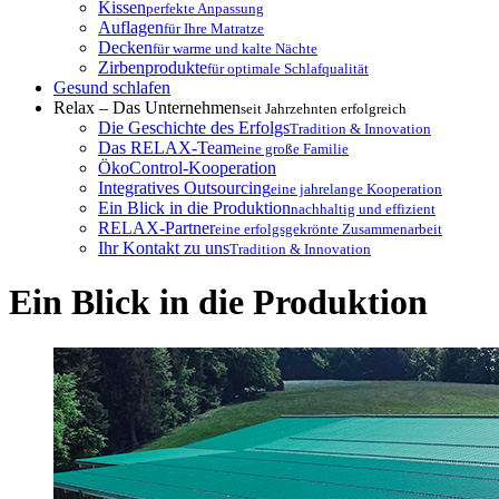
Kissen
perfekte Anpassung
Auflagen
für Ihre Matratze
Decken
für warme und kalte Nächte
Zirbenprodukte
für optimale Schlafqualität
Gesund schlafen
Relax – Das Unternehmen
seit Jahrzehnten erfolgreich
Die Geschichte des Erfolgs
Tradition & Innovation
Das RELAX-Team
eine große Familie
ÖkoControl-Kooperation
Integratives Outsourcing
eine jahrelange Kooperation
Ein Blick in die Produktion
nachhaltig und effizient
RELAX-Partner
eine erfolgsgekrönte Zusammenarbeit
Ihr Kontakt zu uns
Tradition & Innovation
Ein Blick in die Produktion