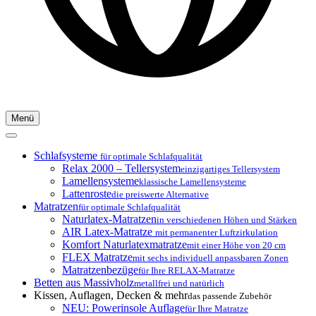
Menü
Schlafsysteme
für optimale Schlafqualität
Relax 2000 – Tellersystem
einzigartiges Tellersystem
Lamellensysteme
klassische Lamellensysteme
Lattenroste
die preiswerte Alternative
Matratzen
für optimale Schlafqualität
Naturlatex-Matratzen
in verschiedenen Höhen und Stärken
AIR Latex-Matratze
mit permanenter Luftzirkulation
Komfort Naturlatexmatratze
mit einer Höhe von 20 cm
FLEX Matratze
mit sechs individuell anpassbaren Zonen
Matratzenbezüge
für Ihre RELAX-Matratze
Betten aus Massivholz
metallfrei und natürlich
Kissen, Auflagen, Decken & mehr
das passende Zubehör
NEU: Powerinsole Auflage
für Ihre Matratze