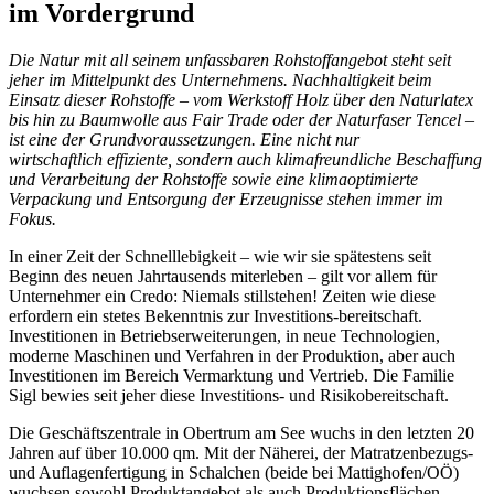
im Vordergrund
Die Natur mit all seinem unfassbaren Rohstoffangebot steht seit
jeher im Mittelpunkt des Unternehmens. Nachhaltigkeit beim
Einsatz dieser Rohstoffe – vom Werkstoff Holz über den Naturlatex
bis hin zu Baumwolle aus Fair Trade oder der Naturfaser Tencel –
ist eine der Grundvoraussetzungen. Eine nicht nur
wirtschaftlich effiziente, sondern auch klimafreundliche Beschaffung
und Verarbeitung der Rohstoffe sowie eine klimaoptimierte
Verpackung und Entsorgung der Erzeugnisse stehen immer im
Fokus.
In einer Zeit der Schnelllebigkeit – wie wir sie spätestens seit
Beginn des neuen Jahrtausends miterleben – gilt vor allem für
Unternehmer ein Credo: Niemals stillstehen! Zeiten wie diese
erfordern ein stetes Bekenntnis zur Investitions-bereitschaft.
Investitionen in Betriebserweiterungen, in neue Technologien,
moderne Maschinen und Verfahren in der Produktion, aber auch
Investitionen im Bereich Vermarktung und Vertrieb. Die Familie
Sigl bewies seit jeher diese Investitions- und Risikobereitschaft.
Die Geschäftszentrale in Obertrum am See wuchs in den letzten 20
Jahren auf über 10.000 qm. Mit der Näherei, der Matratzenbezugs-
und Auflagenfertigung in Schalchen (beide bei Mattighofen/OÖ)
wuchsen sowohl Produktangebot als auch Produktionsflächen.