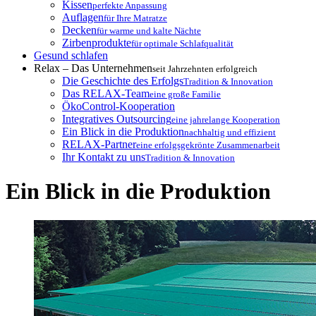
Kissen
perfekte Anpassung
Auflagen
für Ihre Matratze
Decken
für warme und kalte Nächte
Zirbenprodukte
für optimale Schlafqualität
Gesund schlafen
Relax – Das Unternehmen
seit Jahrzehnten erfolgreich
Die Geschichte des Erfolgs
Tradition & Innovation
Das RELAX-Team
eine große Familie
ÖkoControl-Kooperation
Integratives Outsourcing
eine jahrelange Kooperation
Ein Blick in die Produktion
nachhaltig und effizient
RELAX-Partner
eine erfolgsgekrönte Zusammenarbeit
Ihr Kontakt zu uns
Tradition & Innovation
Ein Blick in die Produktion