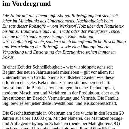
im Vordergrund
Die Natur mit all seinem unfassbaren Rohstoffangebot steht seit
jeher im Mittelpunkt des Unternehmens. Nachhaltigkeit beim
Einsatz dieser Rohstoffe – vom Werkstoff Holz über den Naturlatex
bis hin zu Baumwolle aus Fair Trade oder der Naturfaser Tencel –
ist eine der Grundvoraussetzungen. Eine nicht nur
wirtschaftlich effiziente, sondern auch klimafreundliche Beschaffung
und Verarbeitung der Rohstoffe sowie eine klimaoptimierte
Verpackung und Entsorgung der Erzeugnisse stehen immer im
Fokus.
In einer Zeit der Schnelllebigkeit – wie wir sie spätestens seit
Beginn des neuen Jahrtausends miterleben – gilt vor allem für
Unternehmer ein Credo: Niemals stillstehen! Zeiten wie diese
erfordern ein stetes Bekenntnis zur Investitions-bereitschaft.
Investitionen in Betriebserweiterungen, in neue Technologien,
moderne Maschinen und Verfahren in der Produktion, aber auch
Investitionen im Bereich Vermarktung und Vertrieb. Die Familie
Sigl bewies seit jeher diese Investitions- und Risikobereitschaft.
Die Geschäftszentrale in Obertrum am See wuchs in den letzten 20
Jahren auf über 10.000 qm. Mit der Näherei, der Matratzenbezugs-
und Auflagenfertigung in Schalchen (beide bei Mattighofen/OÖ)
wuchsen sowohl Produktangebot als auch Produktionsflächen.