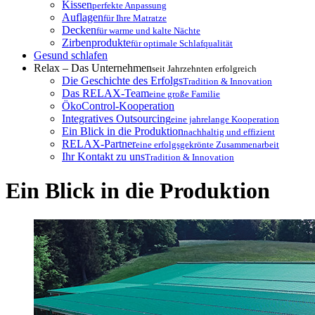
Kissen
perfekte Anpassung
Auflagen
für Ihre Matratze
Decken
für warme und kalte Nächte
Zirbenprodukte
für optimale Schlafqualität
Gesund schlafen
Relax – Das Unternehmen
seit Jahrzehnten erfolgreich
Die Geschichte des Erfolgs
Tradition & Innovation
Das RELAX-Team
eine große Familie
ÖkoControl-Kooperation
Integratives Outsourcing
eine jahrelange Kooperation
Ein Blick in die Produktion
nachhaltig und effizient
RELAX-Partner
eine erfolgsgekrönte Zusammenarbeit
Ihr Kontakt zu uns
Tradition & Innovation
Ein Blick in die Produktion