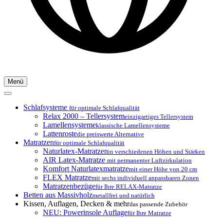
Menü
Schlafsysteme
für optimale Schlafqualität
Relax 2000 – Tellersystem
einzigartiges Tellersystem
Lamellensysteme
klassische Lamellensysteme
Lattenroste
die preiswerte Alternative
Matratzen
für optimale Schlafqualität
Naturlatex-Matratzen
in verschiedenen Höhen und Stärken
AIR Latex-Matratze
mit permanenter Luftzirkulation
Komfort Naturlatexmatratze
mit einer Höhe von 20 cm
FLEX Matratze
mit sechs individuell anpassbaren Zonen
Matratzenbezüge
für Ihre RELAX-Matratze
Betten aus Massivholz
metallfrei und natürlich
Kissen, Auflagen, Decken & mehr
das passende Zubehör
NEU: Powerinsole Auflage
für Ihre Matratze