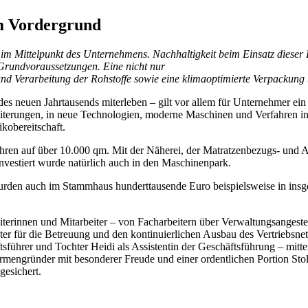
im Vordergrund
r im Mittelpunkt des Unternehmens. Nachhaltigkeit beim Einsatz dieser 
 Grundvoraussetzungen. Eine nicht nur
g und Verarbeitung der Rohstoffe sowie eine klimaoptimierte Verpacku
 des neuen Jahrtausends miterleben – gilt vor allem für Unternehmer ein 
erweiterungen, in neue Technologien, moderne Maschinen und Verfahren i
sikobereitschaft.
ahren auf über 10.000 qm. Mit der Näherei, der Matratzenbezugs- und
nvestiert wurde natürlich auch in den Maschinenpark.
urden auch im Stammhaus hunderttausende Euro beispielsweise in insg
iterinnen und Mitarbeiter – von Facharbeitern über Verwaltungsanges
ter für die Betreuung und den kontinuierlichen Ausbau des Vertriebsne
sführer und Tochter Heidi als Assistentin der Geschäftsführung – mitt
irmengründer mit besonderer Freude und einer ordentlichen Portion Stol
gesichert.