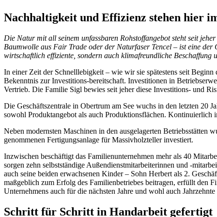
Nachhaltigkeit und Effizienz stehen hier 
Die Natur mit all seinem unfassbaren Rohstoffangebot steht seit jehe
Baumwolle aus Fair Trade oder der Naturfaser Tencel – ist eine der
wirtschaftlich effiziente, sondern auch klimafreundliche Beschaffun
In einer Zeit der Schnelllebigkeit – wie wir sie spätestens seit Beginn
Bekenntnis zur Investitions-bereitschaft. Investitionen in Betriebs
Vertrieb. Die Familie Sigl bewies seit jeher diese Investitions- und Ri
Die Geschäftszentrale in Obertrum am See wuchs in den letzten 20 J
sowohl Produktangebot als auch Produktionsflächen. Kontinuierlich i
Neben modernsten Maschinen in den ausgelagerten Betriebsstätten w
genommenen Fertigungsanlage für Massivholzteller investiert.
Inzwischen beschäftigt das Familienunternehmen mehr als 40 Mitarbe
sorgen zehn selbstständige Außendienstmitarbeiterinnen und -mitarbei
auch seine beiden erwachsenen Kinder – Sohn Herbert als 2. Geschäft
maßgeblich zum Erfolg des Familienbetriebes beitragen, erfüllt den F
Unternehmens auch für die nächsten Jahre und wohl auch Jahrzehnte 
Schritt für Schritt in Handarbeit gefertigt