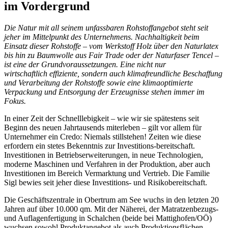
im Vordergrund
Die Natur mit all seinem unfassbaren Rohstoffangebot steht seit
jeher im Mittelpunkt des Unternehmens. Nachhaltigkeit beim
Einsatz dieser Rohstoffe – vom Werkstoff Holz über den Naturlatex
bis hin zu Baumwolle aus Fair Trade oder der Naturfaser Tencel –
ist eine der Grundvoraussetzungen. Eine nicht nur
wirtschaftlich effiziente, sondern auch klimafreundliche Beschaffung
und Verarbeitung der Rohstoffe sowie eine klimaoptimierte
Verpackung und Entsorgung der Erzeugnisse stehen immer im
Fokus.
In einer Zeit der Schnelllebigkeit – wie wir sie spätestens seit
Beginn des neuen Jahrtausends miterleben – gilt vor allem für
Unternehmer ein Credo: Niemals stillstehen! Zeiten wie diese
erfordern ein stetes Bekenntnis zur Investitions-bereitschaft.
Investitionen in Betriebserweiterungen, in neue Technologien,
moderne Maschinen und Verfahren in der Produktion, aber auch
Investitionen im Bereich Vermarktung und Vertrieb. Die Familie
Sigl bewies seit jeher diese Investitions- und Risikobereitschaft.
Die Geschäftszentrale in Obertrum am See wuchs in den letzten 20
Jahren auf über 10.000 qm. Mit der Näherei, der Matratzenbezugs-
und Auflagenfertigung in Schalchen (beide bei Mattighofen/OÖ)
wuchsen sowohl Produktangebot als auch Produktionsflächen.