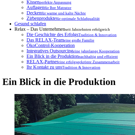
Kissen
perfekte Anpassung
Auflagen
für Ihre Matratze
Decken
für warme und kalte Nächte
Zirbenprodukte
für optimale Schlafqualität
Gesund schlafen
Relax – Das Unternehmen
seit Jahrzehnten erfolgreich
Die Geschichte des Erfolgs
Tradition & Innovation
Das RELAX-Team
eine große Familie
ÖkoControl-Kooperation
Integratives Outsourcing
eine jahrelange Kooperation
Ein Blick in die Produktion
nachhaltig und effizient
RELAX-Partner
eine erfolgsgekrönte Zusammenarbeit
Ihr Kontakt zu uns
Tradition & Innovation
Ein Blick in die Produktion