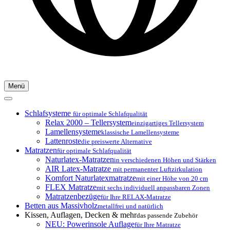
Menü
Schlafsysteme
für optimale Schlafqualität
Relax 2000 – Tellersystem
einzigartiges Tellersystem
Lamellensysteme
klassische Lamellensysteme
Lattenroste
die preiswerte Alternative
Matratzen
für optimale Schlafqualität
Naturlatex-Matratzen
in verschiedenen Höhen und Stärken
AIR Latex-Matratze
mit permanenter Luftzirkulation
Komfort Naturlatexmatratze
mit einer Höhe von 20 cm
FLEX Matratze
mit sechs individuell anpassbaren Zonen
Matratzenbezüge
für Ihre RELAX-Matratze
Betten aus Massivholz
metallfrei und natürlich
Kissen, Auflagen, Decken & mehr
das passende Zubehör
NEU: Powerinsole Auflage
für Ihre Matratze