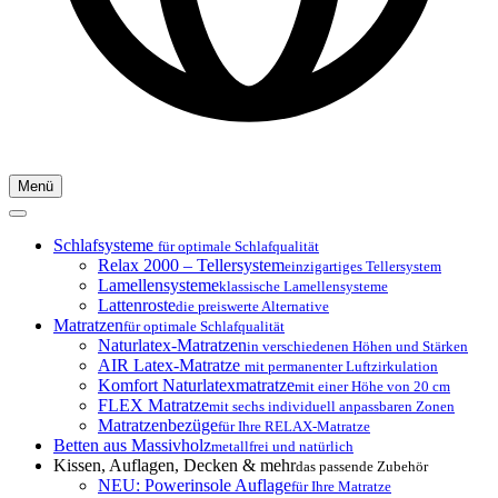
Menü
Schlafsysteme
für optimale Schlafqualität
Relax 2000 – Tellersystem
einzigartiges Tellersystem
Lamellensysteme
klassische Lamellensysteme
Lattenroste
die preiswerte Alternative
Matratzen
für optimale Schlafqualität
Naturlatex-Matratzen
in verschiedenen Höhen und Stärken
AIR Latex-Matratze
mit permanenter Luftzirkulation
Komfort Naturlatexmatratze
mit einer Höhe von 20 cm
FLEX Matratze
mit sechs individuell anpassbaren Zonen
Matratzenbezüge
für Ihre RELAX-Matratze
Betten aus Massivholz
metallfrei und natürlich
Kissen, Auflagen, Decken & mehr
das passende Zubehör
NEU: Powerinsole Auflage
für Ihre Matratze