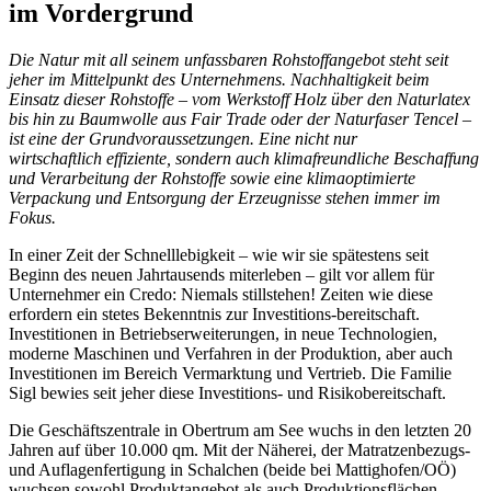
im Vordergrund
Die Natur mit all seinem unfassbaren Rohstoffangebot steht seit
jeher im Mittelpunkt des Unternehmens. Nachhaltigkeit beim
Einsatz dieser Rohstoffe – vom Werkstoff Holz über den Naturlatex
bis hin zu Baumwolle aus Fair Trade oder der Naturfaser Tencel –
ist eine der Grundvoraussetzungen. Eine nicht nur
wirtschaftlich effiziente, sondern auch klimafreundliche Beschaffung
und Verarbeitung der Rohstoffe sowie eine klimaoptimierte
Verpackung und Entsorgung der Erzeugnisse stehen immer im
Fokus.
In einer Zeit der Schnelllebigkeit – wie wir sie spätestens seit
Beginn des neuen Jahrtausends miterleben – gilt vor allem für
Unternehmer ein Credo: Niemals stillstehen! Zeiten wie diese
erfordern ein stetes Bekenntnis zur Investitions-bereitschaft.
Investitionen in Betriebserweiterungen, in neue Technologien,
moderne Maschinen und Verfahren in der Produktion, aber auch
Investitionen im Bereich Vermarktung und Vertrieb. Die Familie
Sigl bewies seit jeher diese Investitions- und Risikobereitschaft.
Die Geschäftszentrale in Obertrum am See wuchs in den letzten 20
Jahren auf über 10.000 qm. Mit der Näherei, der Matratzenbezugs-
und Auflagenfertigung in Schalchen (beide bei Mattighofen/OÖ)
wuchsen sowohl Produktangebot als auch Produktionsflächen.