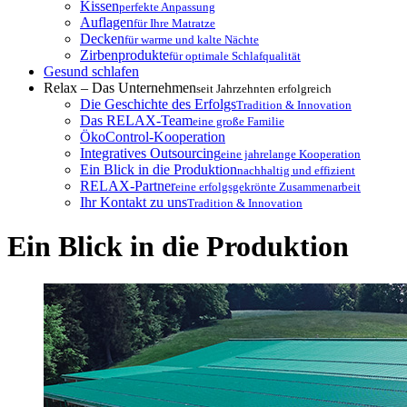
Kissen
perfekte Anpassung
Auflagen
für Ihre Matratze
Decken
für warme und kalte Nächte
Zirbenprodukte
für optimale Schlafqualität
Gesund schlafen
Relax – Das Unternehmen
seit Jahrzehnten erfolgreich
Die Geschichte des Erfolgs
Tradition & Innovation
Das RELAX-Team
eine große Familie
ÖkoControl-Kooperation
Integratives Outsourcing
eine jahrelange Kooperation
Ein Blick in die Produktion
nachhaltig und effizient
RELAX-Partner
eine erfolgsgekrönte Zusammenarbeit
Ihr Kontakt zu uns
Tradition & Innovation
Ein Blick in die Produktion