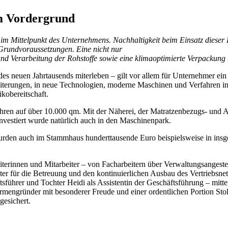
im Vordergrund
r im Mittelpunkt des Unternehmens. Nachhaltigkeit beim Einsatz dieser 
 Grundvoraussetzungen. Eine nicht nur
g und Verarbeitung der Rohstoffe sowie eine klimaoptimierte Verpacku
 des neuen Jahrtausends miterleben – gilt vor allem für Unternehmer ein 
erweiterungen, in neue Technologien, moderne Maschinen und Verfahren i
sikobereitschaft.
ahren auf über 10.000 qm. Mit der Näherei, der Matratzenbezugs- und
nvestiert wurde natürlich auch in den Maschinenpark.
urden auch im Stammhaus hunderttausende Euro beispielsweise in insg
iterinnen und Mitarbeiter – von Facharbeitern über Verwaltungsanges
ter für die Betreuung und den kontinuierlichen Ausbau des Vertriebsne
sführer und Tochter Heidi als Assistentin der Geschäftsführung – mitt
irmengründer mit besonderer Freude und einer ordentlichen Portion Stol
gesichert.