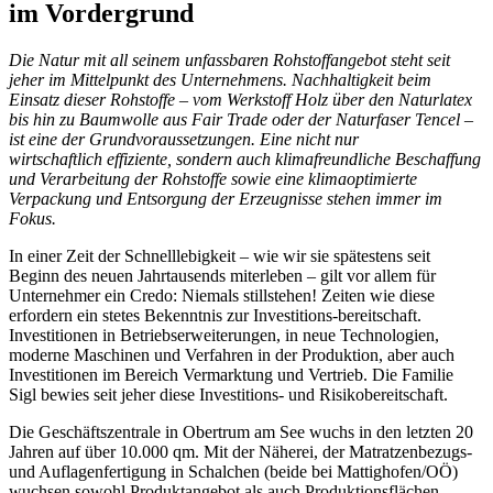
im Vordergrund
Die Natur mit all seinem unfassbaren Rohstoffangebot steht seit
jeher im Mittelpunkt des Unternehmens. Nachhaltigkeit beim
Einsatz dieser Rohstoffe – vom Werkstoff Holz über den Naturlatex
bis hin zu Baumwolle aus Fair Trade oder der Naturfaser Tencel –
ist eine der Grundvoraussetzungen. Eine nicht nur
wirtschaftlich effiziente, sondern auch klimafreundliche Beschaffung
und Verarbeitung der Rohstoffe sowie eine klimaoptimierte
Verpackung und Entsorgung der Erzeugnisse stehen immer im
Fokus.
In einer Zeit der Schnelllebigkeit – wie wir sie spätestens seit
Beginn des neuen Jahrtausends miterleben – gilt vor allem für
Unternehmer ein Credo: Niemals stillstehen! Zeiten wie diese
erfordern ein stetes Bekenntnis zur Investitions-bereitschaft.
Investitionen in Betriebserweiterungen, in neue Technologien,
moderne Maschinen und Verfahren in der Produktion, aber auch
Investitionen im Bereich Vermarktung und Vertrieb. Die Familie
Sigl bewies seit jeher diese Investitions- und Risikobereitschaft.
Die Geschäftszentrale in Obertrum am See wuchs in den letzten 20
Jahren auf über 10.000 qm. Mit der Näherei, der Matratzenbezugs-
und Auflagenfertigung in Schalchen (beide bei Mattighofen/OÖ)
wuchsen sowohl Produktangebot als auch Produktionsflächen.