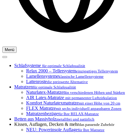
Menü
Schlafsysteme
für optimale Schlafqualität
Relax 2000 – Tellersystem
einzigartiges Tellersystem
Lamellensysteme
klassische Lamellensysteme
Lattenroste
die preiswerte Alternative
Matratzen
für optimale Schlafqualität
Naturlatex-Matratzen
in verschiedenen Höhen und Stärken
AIR Latex-Matratze
mit permanenter Luftzirkulation
Komfort Naturlatexmatratze
mit einer Höhe von 20 cm
FLEX Matratze
mit sechs individuell anpassbaren Zonen
Matratzenbezüge
für Ihre RELAX-Matratze
Betten aus Massivholz
metallfrei und natürlich
Kissen, Auflagen, Decken & mehr
das passende Zubehör
NEU: Powerinsole Auflage
für Ihre Matratze