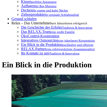
Kissen
perfekte Anpassung
Auflagen
für Ihre Matratze
Decken
für warme und kalte Nächte
Zirbenprodukte
für optimale Schlafqualität
Gesund schlafen
Relax – Das Unternehmen
seit Jahrzehnten erfolgreich
Die Geschichte des Erfolgs
Tradition & Innovation
Das RELAX-Team
eine große Familie
ÖkoControl-Kooperation
Integratives Outsourcing
eine jahrelange Kooperation
Ein Blick in die Produktion
nachhaltig und effizient
RELAX-Partner
eine erfolgsgekrönte Zusammenarbeit
Ihr Kontakt zu uns
Tradition & Innovation
Ein Blick in die Produktion