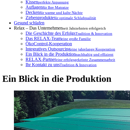
Kissen
perfekte Anpassung
Auflagen
für Ihre Matratze
Decken
für warme und kalte Nächte
Zirbenprodukte
für optimale Schlafqualität
Gesund schlafen
Relax – Das Unternehmen
seit Jahrzehnten erfolgreich
Die Geschichte des Erfolgs
Tradition & Innovation
Das RELAX-Team
eine große Familie
ÖkoControl-Kooperation
Integratives Outsourcing
eine jahrelange Kooperation
Ein Blick in die Produktion
nachhaltig und effizient
RELAX-Partner
eine erfolgsgekrönte Zusammenarbeit
Ihr Kontakt zu uns
Tradition & Innovation
Ein Blick in die Produktion