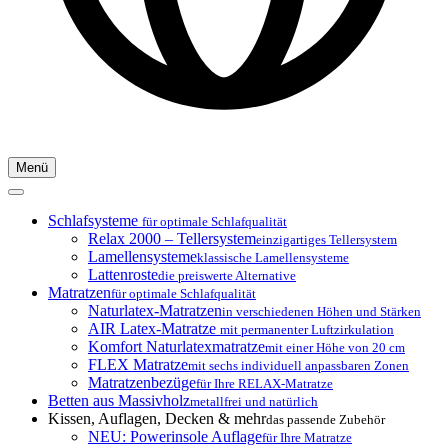
Menü
Schlafsysteme
für optimale Schlafqualität
Relax 2000 – Tellersystem
einzigartiges Tellersystem
Lamellensysteme
klassische Lamellensysteme
Lattenroste
die preiswerte Alternative
Matratzen
für optimale Schlafqualität
Naturlatex-Matratzen
in verschiedenen Höhen und Stärken
AIR Latex-Matratze
mit permanenter Luftzirkulation
Komfort Naturlatexmatratze
mit einer Höhe von 20 cm
FLEX Matratze
mit sechs individuell anpassbaren Zonen
Matratzenbezüge
für Ihre RELAX-Matratze
Betten aus Massivholz
metallfrei und natürlich
Kissen, Auflagen, Decken & mehr
das passende Zubehör
NEU: Powerinsole Auflage
für Ihre Matratze