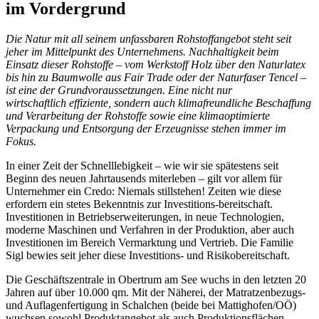
im Vordergrund
Die Natur mit all seinem unfassbaren Rohstoffangebot steht seit
jeher im Mittelpunkt des Unternehmens. Nachhaltigkeit beim
Einsatz dieser Rohstoffe – vom Werkstoff Holz über den Naturlatex
bis hin zu Baumwolle aus Fair Trade oder der Naturfaser Tencel –
ist eine der Grundvoraussetzungen. Eine nicht nur
wirtschaftlich effiziente, sondern auch klimafreundliche Beschaffung
und Verarbeitung der Rohstoffe sowie eine klimaoptimierte
Verpackung und Entsorgung der Erzeugnisse stehen immer im
Fokus.
In einer Zeit der Schnelllebigkeit – wie wir sie spätestens seit
Beginn des neuen Jahrtausends miterleben – gilt vor allem für
Unternehmer ein Credo: Niemals stillstehen! Zeiten wie diese
erfordern ein stetes Bekenntnis zur Investitions-bereitschaft.
Investitionen in Betriebserweiterungen, in neue Technologien,
moderne Maschinen und Verfahren in der Produktion, aber auch
Investitionen im Bereich Vermarktung und Vertrieb. Die Familie
Sigl bewies seit jeher diese Investitions- und Risikobereitschaft.
Die Geschäftszentrale in Obertrum am See wuchs in den letzten 20
Jahren auf über 10.000 qm. Mit der Näherei, der Matratzenbezugs-
und Auflagenfertigung in Schalchen (beide bei Mattighofen/OÖ)
wuchsen sowohl Produktangebot als auch Produktionsflächen.