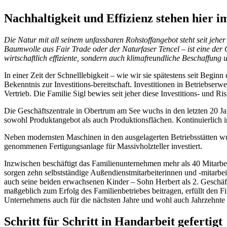
Nachhaltigkeit und Effizienz stehen hier 
Die Natur mit all seinem unfassbaren Rohstoffangebot steht seit jehe
Baumwolle aus Fair Trade oder der Naturfaser Tencel – ist eine der
wirtschaftlich effiziente, sondern auch klimafreundliche Beschaffun
In einer Zeit der Schnelllebigkeit – wie wir sie spätestens seit Beginn
Bekenntnis zur Investitions-bereitschaft. Investitionen in Betriebs
Vertrieb. Die Familie Sigl bewies seit jeher diese Investitions- und Ri
Die Geschäftszentrale in Obertrum am See wuchs in den letzten 20 J
sowohl Produktangebot als auch Produktionsflächen. Kontinuierlich i
Neben modernsten Maschinen in den ausgelagerten Betriebsstätten w
genommenen Fertigungsanlage für Massivholzteller investiert.
Inzwischen beschäftigt das Familienunternehmen mehr als 40 Mitarbe
sorgen zehn selbstständige Außendienstmitarbeiterinnen und -mitarbei
auch seine beiden erwachsenen Kinder – Sohn Herbert als 2. Geschäft
maßgeblich zum Erfolg des Familienbetriebes beitragen, erfüllt den F
Unternehmens auch für die nächsten Jahre und wohl auch Jahrzehnte 
Schritt für Schritt in Handarbeit gefertigt