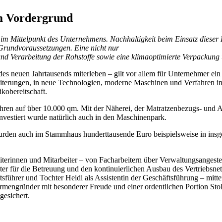
im Vordergrund
r im Mittelpunkt des Unternehmens. Nachhaltigkeit beim Einsatz dieser 
 Grundvoraussetzungen. Eine nicht nur
g und Verarbeitung der Rohstoffe sowie eine klimaoptimierte Verpacku
 des neuen Jahrtausends miterleben – gilt vor allem für Unternehmer ein 
erweiterungen, in neue Technologien, moderne Maschinen und Verfahren i
sikobereitschaft.
ahren auf über 10.000 qm. Mit der Näherei, der Matratzenbezugs- und
nvestiert wurde natürlich auch in den Maschinenpark.
urden auch im Stammhaus hunderttausende Euro beispielsweise in insg
iterinnen und Mitarbeiter – von Facharbeitern über Verwaltungsanges
ter für die Betreuung und den kontinuierlichen Ausbau des Vertriebsne
sführer und Tochter Heidi als Assistentin der Geschäftsführung – mitt
irmengründer mit besonderer Freude und einer ordentlichen Portion Stol
gesichert.