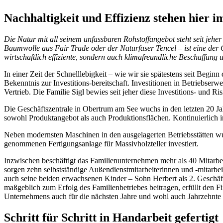
Nachhaltigkeit und Effizienz stehen hier 
Die Natur mit all seinem unfassbaren Rohstoffangebot steht seit jehe
Baumwolle aus Fair Trade oder der Naturfaser Tencel – ist eine der
wirtschaftlich effiziente, sondern auch klimafreundliche Beschaffun
In einer Zeit der Schnelllebigkeit – wie wir sie spätestens seit Beginn
Bekenntnis zur Investitions-bereitschaft. Investitionen in Betriebs
Vertrieb. Die Familie Sigl bewies seit jeher diese Investitions- und Ri
Die Geschäftszentrale in Obertrum am See wuchs in den letzten 20 J
sowohl Produktangebot als auch Produktionsflächen. Kontinuierlich i
Neben modernsten Maschinen in den ausgelagerten Betriebsstätten w
genommenen Fertigungsanlage für Massivholzteller investiert.
Inzwischen beschäftigt das Familienunternehmen mehr als 40 Mitarbe
sorgen zehn selbstständige Außendienstmitarbeiterinnen und -mitarbei
auch seine beiden erwachsenen Kinder – Sohn Herbert als 2. Geschäft
maßgeblich zum Erfolg des Familienbetriebes beitragen, erfüllt den F
Unternehmens auch für die nächsten Jahre und wohl auch Jahrzehnte 
Schritt für Schritt in Handarbeit gefertigt