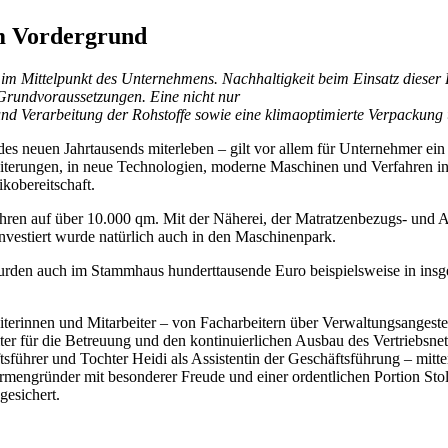
im Vordergrund
r im Mittelpunkt des Unternehmens. Nachhaltigkeit beim Einsatz dieser 
 Grundvoraussetzungen. Eine nicht nur
g und Verarbeitung der Rohstoffe sowie eine klimaoptimierte Verpacku
 des neuen Jahrtausends miterleben – gilt vor allem für Unternehmer ein 
erweiterungen, in neue Technologien, moderne Maschinen und Verfahren i
sikobereitschaft.
ahren auf über 10.000 qm. Mit der Näherei, der Matratzenbezugs- und
nvestiert wurde natürlich auch in den Maschinenpark.
urden auch im Stammhaus hunderttausende Euro beispielsweise in insg
iterinnen und Mitarbeiter – von Facharbeitern über Verwaltungsanges
ter für die Betreuung und den kontinuierlichen Ausbau des Vertriebsne
sführer und Tochter Heidi als Assistentin der Geschäftsführung – mitt
irmengründer mit besonderer Freude und einer ordentlichen Portion Stol
gesichert.